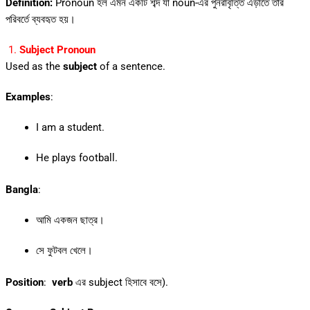
Definition:
Pronoun হল এমন একটি শব্দ যা noun-এর পুনরাবৃত্তি এড়াতে তার
পরিবর্তে ব্যবহৃত হয়।
1.
Subject Pronoun
Used as the
subject
of a sentence.
Examples
:
I am a student.
He plays football.
Bangla
:
আমি একজন ছাত্র।
সে ফুটবল খেলে।
Position
:
verb
এর subject হিসাবে বসে).