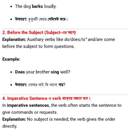
The dog
barks
loudly.
উদাহরণ:
কুকুরটি জোরে
ঘেউঘেউ করে
।
2. Before the Subject (Subject-এর আগে)
Explanation:
Auxiliary verbs like
do/does/is” and/are
come
before the subject to form questions.
Example:
Does
your brother
sing
well?
উদাহরণ:
তোমার ভাই কি ভালো
গায়
?
4. Imperative Sentence এ verb বাক্যের শুরুতে বসে।
In
imperative sentences
, the verb often starts the sentence to
give commands or requests.
Explanation:
No subject is needed; the verb gives the order
directly.