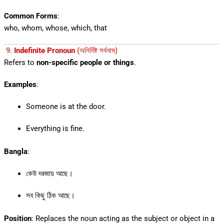
Common Forms
:
who, whom, whose, which, that
9.
Indefinite Pronoun
(অনির্দিষ্ট সর্বনাম)
Refers to
non-specific people or things
.
Examples
:
Someone is at the door.
Everything is fine.
Bangla
:
কেউ দরজায় আছে।
সব কিছু ঠিক আছে।
Position
: Replaces the noun acting as the subject or object in a