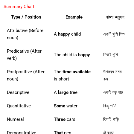
Summary Chart
Type / Position
Example
বাংলা অনুবাদ
Attributive (Before
A
happy
child
একটি খুশি শিশু
noun)
Predicative (After
The child is
happy
শিশুটি খুশি
verb)
Postpositive (After
The
time available
উপলব্ধ সময়
noun)
is short
কম
Descriptive
A
large
tree
একটি বড় গাছ
Quantitative
Some
water
কিছু পানি
Numeral
Three
cars
তিনটি গাড়ি
Demonstrative
That
pen
ঐ কলম