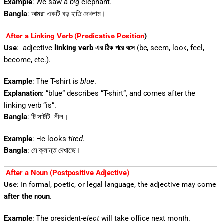
Example
: We saw a
big
elephant.
Bangla
: আমরা একটি বড় হাতি দেখলাম।
After a Linking Verb (Predicative Position
)
Use
: adjective
linking verb এর ঠিক পরে বসে
(be, seem, look, feel,
become, etc.).
Example
: The T-shirt is
blue
.
Explanation
: “blue” describes “T-shirt”, and comes after the
linking verb “is”.
Bangla
: টি সার্টটি নীল।
Example
: He looks
tired
.
Bangla
: সে ক্লান্ত দেখাচ্ছে।
After a Noun (Postpositive Adjective)
Use
: In formal, poetic, or legal language, the adjective may come
after the noun
.
Example
: The
president
-elect
will take office next month.