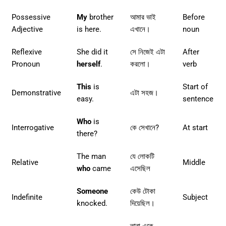
Possessive
My
brother
আমার ভাই
Before
Adjective
is here.
এখানে।
noun
Reflexive
She did it
সে নিজেই এটা
After
Pronoun
herself
.
করলো।
verb
This
is
Start of
Demonstrative
এটা সহজ।
easy.
sentence
Who
is
Interrogative
কে সেখানে?
At start
there?
The man
যে লোকটি
Relative
Middle
who
came
এসেছিল
Someone
কেউ টোকা
Indefinite
Subject
knocked.
দিয়েছিল।
তারা একে