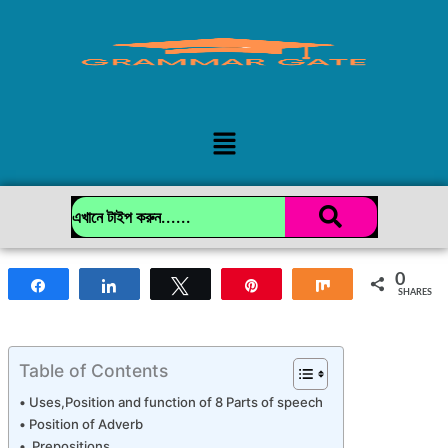
Skip
to
content
Menu
0
Share
Share
Tweet
Pin
Share
SHARES
Table of Contents
Uses,Position and function of 8 Parts of speech
Position of Adverb
Prepositions