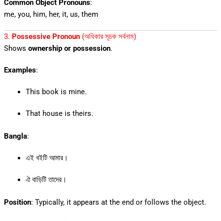
Common Object Pronouns
:
me, you, him, her, it, us, them
3.
Possessive Pronoun
(অধিকার সূচক সর্বনাম)
Shows
ownership or possession
.
Examples
:
This book is mine.
That house is theirs.
Bangla
:
এই বইটি আমার।
ঐ বাড়িটি তাদের।
Position
: Typically, it appears at the end or follows the object.