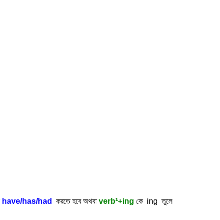
ে
have/has/had
করতে হবে অথবা
verb¹+ing
কে ing তুলে