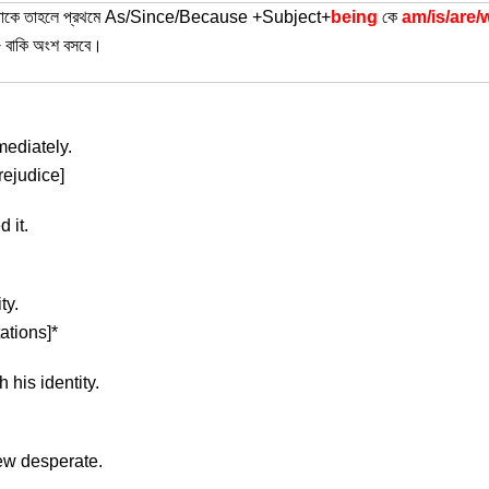
থাকে তাহলে প্রথমে As/Since/Because +Subject+
being
কে
am/is/are/
 বাকি অংশ বসবে।
mediately.
Prejudice]
 it.
ty.
tations]*
 his identity.
rew desperate.