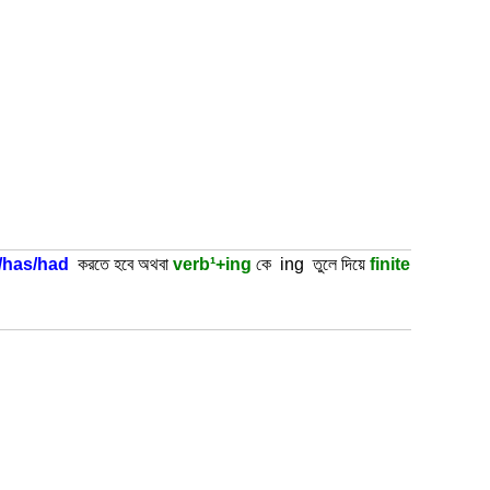
/has/had
করতে হবে অথবা
verb¹+ing
কে ing তুলে দিয়ে
finite