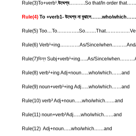
Rule(3)To+verb¹.
উদ্দেশ্য
……….So that/In order that…
Rule(4)
To +verb1- উদ্দেশ্য না বুঝালে…….who/which…
Rule(5) Too…To…………..So…….That……………Ve
Rule(6) Verb¹+ing…………As/Since/when………And/
Rule(7)ভিন্ন Subj+verb¹+ing…..As/Since/when………
Rule(8) verb¹+ing Adj+noun…..who/which……and
Rule(9) noun+verb¹+ing Adj…..who/which……and
Rule(10) verb³ Adj+noun…..who/which……and
Rule(11) noun+verb³Adj…..who/which……and
Rule(12) Adj+noun…..who/which……and