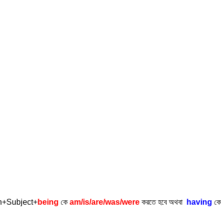
gh+Subject+
being
কে
am/is/are/was/were
করতে হবে অথবা
having
ক