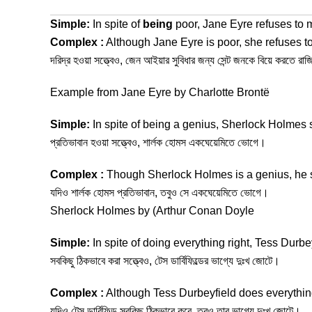
Simple:
In spite of
being
poor, Jane Eyre refuses to 
Complex :
Although Jane Eyre is poor, she refuses t
দরিদ্র হওয়া সত্ত্বেও, জেন আইয়ার সুবিধার জন্য সেন্ট জনকে বিয়ে করতে রা
Example from Jane Eyre by Charlotte Brontë
Simple:
In spite of being a genius, Sherlock Holmes 
প্রতিভাবান হওয়া সত্ত্বেও, শার্লক হোমস একঘেয়েমিতে ভোগে।
Complex :
Though Sherlock Holmes is a genius, he 
যদিও শার্লক হোমস প্রতিভাবান, তবুও সে একঘেয়েমিতে ভোগে।
Sherlock Holmes by (Arthur Conan Doyle
Simple:
In spite of doing everything right, Tess Durbey
সবকিছু ঠিকভাবে করা সত্ত্বেও, টেস ডার্বিফিল্ডের ভাগ্যে দুঃখ জোটে।
Complex :
Although Tess Durbeyfield does everything 
যদিও টেস ডার্বিফিল্ড সবকিছু ঠিকভাবে করে, তবুও তার ভাগ্যে দুঃখ জোটে।