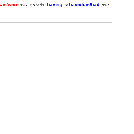
was/were
করতে হবে অথবা
having
কে
have/has/had
করতে