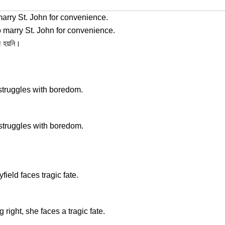
marry St. John for convenience.
o marry St. John for convenience.
জি হয়নি।
struggles with boredom.
struggles with boredom.
field faces tragic fate.
right, she faces a tragic fate.