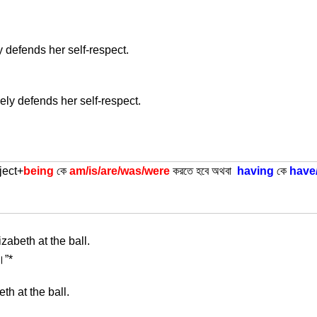
y defends her self-respect.
ly defends her self-respect.
ject+
being
কে
am/is/are/was/were
করতে হবে অথবা
having
কে
have
zabeth at the ball.
ন।”*
th at the ball.