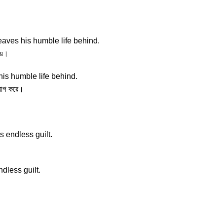
eaves his humble life behind.
ায়।
his humble life behind.
্যাগ করে।
s endless guilt.
ndless guilt.