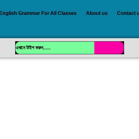
English Grammar For All Classes
About us
Contact 