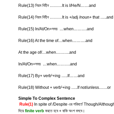
Rule(13) নিয়ম বিহীন ………It is I/He/N……and
Rule(14) নিয়ম বিহীন ………It is +/adj /noun+ that …..and
Rule(15) In/At/On+সময় …when……….and
Rule(16) At the time of…when……….and
At the age of/…when……….and
In/At/On+সময় …when……….and
Rule(17) By+ verb¹+ing …..If……and
Rule(18) Without + verb¹+ing …..If not/unless……or
Simple To Complex Sentence
Rule(1)
In spite of /Despite এর পরিবর্তে Though/Althou
দিয়ে
finite verb
করতে হবে + বাকি অংশ বসবে।