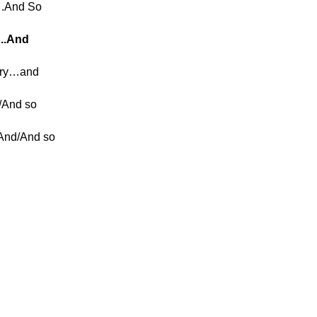
….And So
…..And
ry…and
And so
And/And so