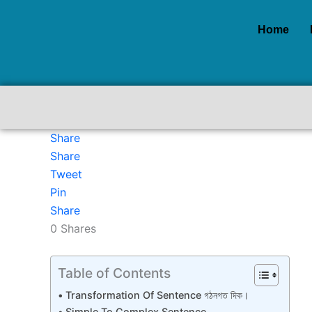
Skip
to
Home
content
Share
Share
Tweet
Pin
Share
0
Shares
Table of Contents
Transformation Of Sentence গঠনগত দিক।
Simple To Complex Sentence