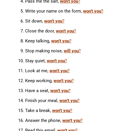
Pass me the salt,
won’t you
?
Write your name on the form,
won’t you
?
Sit down,
won’t you
?
Close the door,
won’t you
?
Keep talking,
won’t you
?
Stop making noise,
will you
?
Stay quiet,
won’t you
?
Look at me,
won’t you
?
Keep working,
won’t you
?
Have a seat,
won’t you
?
Finish your meal,
won’t you
?
Take a break,
won’t you
?
Answer the phone,
won’t you
?
Read this email,
won’t you
?