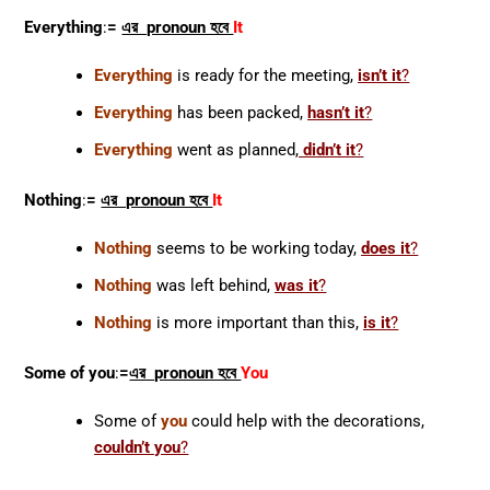
Everything
:
=
এর pronoun হবে
It
Everything
is ready for the meeting,
isn’t it
?
Everything
has been packed,
hasn’t it
?
Everything
went as planned,
didn’t it
?
Nothing
:
=
এর pronoun হবে
It
Nothing
seems to be working today,
does it
?
Nothing
was left behind,
was it
?
Nothing
is more important than this,
is it
?
Some of you
:
=
এর pronoun হবে
You
Some of
you
could help with the decorations,
couldn’t you
?