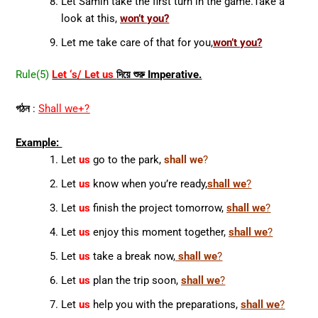
Let Samin take the first turn in the game.Take a
look at this,
won’t you?
Let me take care of that for you,
won’t you?
Rule(5)
Let ‘s/ Let us
দিয়ে শুরু Imperative.
গঠন
:
Shall we+?
Example:
Let
us
go to the park,
shall we
?
Let
us
know when you’re ready,
shall we
?
Let
us
finish the project tomorrow,
shall we
?
Let
us
enjoy this moment together,
shall we
?
Let
us
take a break now,
shall we
?
Let
us
plan the trip soon,
shall we
?
Let
us
help you with the preparations,
shall we
?