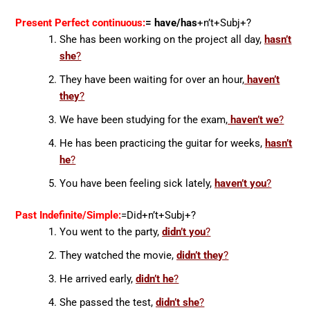
Present Perfect continuous:
= have/has
+n’t+Subj+?
She has been working on the project all day,
hasn’t
she
?
They have been waiting for over an hour,
haven’t
they
?
We have been studying for the exam,
haven’t we
?
He has been practicing the guitar for weeks,
hasn’t
he
?
You have been feeling sick lately,
haven’t you
?
Past Indefinite/Simple:
=Did
+n’t+Subj+?
You went to the party,
didn’t you
?
They watched the movie,
didn’t they
?
He arrived early,
didn’t he
?
She passed the test,
didn’t she
?