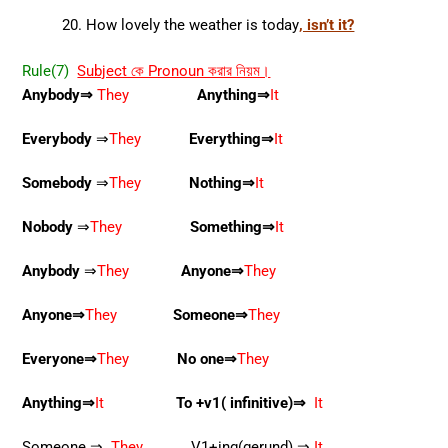
How lovely the weather is today
, isn’t it?
Rule(7)
Subject কে Pronoun করার নিয়ম।
Anybody⇒
They
Anything⇒
It
Everybody
⇒
They
Everything⇒
It
Somebody
⇒
They
Nothing⇒
It
Nobody
⇒
They
Something⇒
It
Anybody
⇒
They
Anyone⇒
They
Anyone⇒
They
Someone⇒
They
Everyone⇒
They
No one⇒
They
Anything⇒
It
To +v1( infinitive)⇒
It
Someone ⇒
They
V1+ing(gerund) ⇒
It