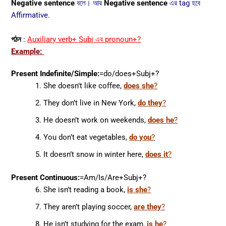
Negative sentence
বলে। আর
Negative sentence
এর tag
হবে
Affirmative.
গঠন
:
Auxiliary verb+ Subj এর pronoun+?
Example:
Present Indefinite/Simple:
=do/does+Subj+?
She doesn’t like coffee,
does she
?
They don’t live in New York,
do they
?
He doesn’t work on weekends,
does he
?
You don’t eat vegetables,
do you
?
It doesn’t snow in winter here,
does it
?
Present Continuous:
=Am/Is/Are+Subj+?
She isn’t reading a book,
is she
?
They aren’t playing soccer,
are they
?
He isn’t studying for the exam,
is he
?