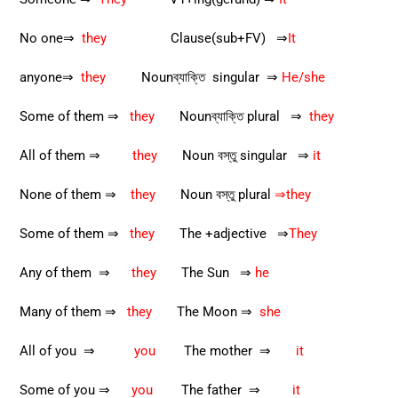
No one⇒
they
Clause(sub+FV) ⇒
It
anyone⇒
they
Nounব্যাক্তি singular ⇒
He/she
Some of them ⇒
they
Nounব্যাক্তি plural ⇒
they
All of them ⇒
they
Noun বস্তু singular ⇒
it
None of them ⇒
they
Noun বস্তু plural
⇒they
Some of them ⇒
they
The +adjective ⇒
They
Any of them ⇒
they
The Sun ⇒
he
Many of them ⇒
they
The Moon ⇒
she
All of you ⇒
you
The mother ⇒
it
Some of you ⇒
you
The father ⇒
it