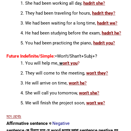
She had been working all day,
hadn’t she
?
They had been traveling for hours,
hadn’t they
?
We had been waiting for a long time,
hadn’t we
?
He had been studying before the exam,
hadn’t he
?
You had been practicing the piano,
hadn’t you
?
Future Indefinite/Simple:
=Won’t/Shan’t
+Subj+?
You will help me,
w
on’t you
?
They will come to the meeting,
won’t they
?
He will arrive on time,
won’t he
?
She will call you tomorrow,
won’t she
?
We will finish the project soon,
won’t we
?
মনে রেখোঃ
Affirmative sentence ও
Negative
sentence কে চিনতে হলে যে word গুলোর দ্বারা sentence neative হয়