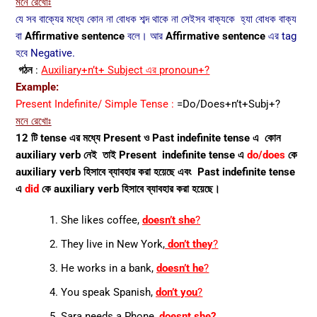
মনে রেখোঃ
যে সব বাক্যের মধ্যে কোন না বোধক শব্দ থাকে না সেইসব বাক্যকে
হ্যা বোধক বাক্য
বা
Affirmative sentence
বলে। আর
Affirmative sentence
এর tag
হবে Negative.
গঠন
:
Auxiliary+n’t+ Subject এর pronoun+?
Example:
Present Indefinite/ Simple Tense :
=Do/Does+n’t+Subj+?
মনে রেখোঃ
12 টি tense এর মধ্যে Present ও Past indefinite tense এ কোন
auxiliary verb নেই তাই Present indefinite tense এ
do/does
কে
auxiliary verb হিসাবে ব্যাবহার করা হয়েছে এবং Past indefinite tense
এ
did
কে auxiliary verb হিসাবে ব্যাবহার করা হয়েছে।
She likes coffee,
doesn’t she
?
They live in New York,
don’t they
?
He works in a bank,
doesn’t he
?
You speak Spanish,
don’t you
?
Sara needs a Phone,
doesnt she?