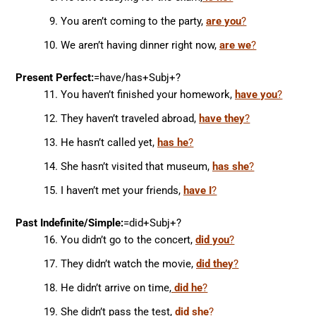
You aren’t coming to the party,
are you
?
We aren’t having dinner right now,
are we
?
Present Perfect:
=have/has+Subj+?
You haven’t finished your homework,
have you
?
They haven’t traveled abroad,
have they
?
He hasn’t called yet,
has he
?
She hasn’t visited that museum,
has she
?
I haven’t met your friends,
have I
?
Past
Indefinite/
Simple:
=did+Subj+?
You didn’t go to the concert,
did you
?
They didn’t watch the movie,
did they
?
He didn’t arrive on time,
did he
?
She didn’t pass the test,
did she
?