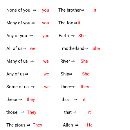
None of you ⇒
you
The brother⇒
it
Many of you ⇒
you
The fox ⇒
it
Any of you ⇒
you
Earth ⇒
She
All of us⇒
we
motherland⇒
She
Many of us ⇒
we
River ⇒
She
Any of us⇒
we
Ship⇒
She
Some of us ⇒
we
there⇒
there
these ⇒
they
this ⇒
it
those ⇒
They
that ⇒
it
The pious ⇒
They
Allah ⇒
He