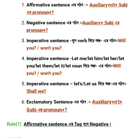
Affirmative sentence এর গঠন
:=
Auxiliary+n’t+ Subj
এর pronoun+?
Negative sentence এর গঠন
=
Auxiliary+ Subj এর
pronoun+?
Imperative sentence -মুল verb দিয়ে শুরু- এর গঠন
=
Will
you? / won’t
you?
Imperative sentence -Let me/let him/let her/let
you/let them/let it/let noun দিয়ে শুরু- এর গঠন
=
Will
you? / won’t
you?
Imperative sentence – let’s/Let us দিয়ে শুরু-এর গঠন
=
Shall we?
Auxiliary+n’t+
Exclamatory Sentence
এর গঠন
:=
Subj এর pronoun+?
Rule(1)
Affirmative sentence এর Tag হবে Negative।