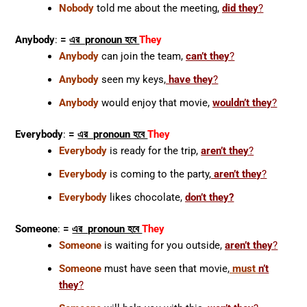
Nobody
told me about the meeting,
did they
?
Anybody
:
=
এর pronoun হবে
They
Anybody
can join the team,
can’t they
?
Anybody
seen my keys,
have they
?
Anybody
would enjoy that movie,
wouldn’t they
?
Everybody
:
=
এর pronoun হবে
They
Everybody
is ready for the trip,
aren’t they
?
Everybody
is coming to the party,
aren’t they
?
Everybody
likes chocolate,
don’t they?
Someone
:
=
এর pronoun হবে
They
Someone
is waiting for you outside,
aren’t they
?
Someone
must have seen that movie,
must
n’t
they
?