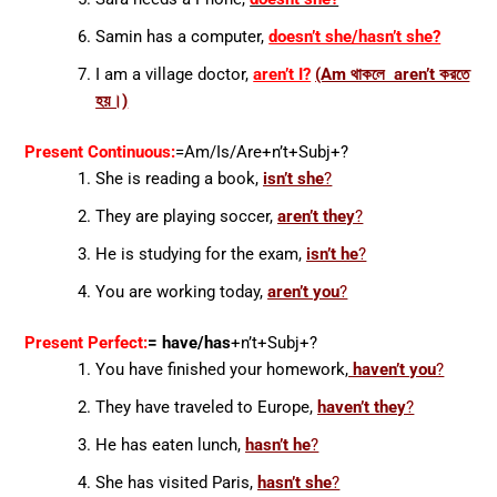
Samin has a computer,
doesn’t she/hasn’t she?
I am a village doctor,
aren’t I?
(Am থাকলে aren’t করতে
হয়।)
Present Continuous:
=Am/Is/Are+n’t+Subj+?
She is reading a book,
isn’t she
?
They are playing soccer,
aren’t they
?
He is studying for the exam,
isn’t he
?
You are working today,
aren’t you
?
Present Perfect:
= have/has
+n’t+Subj+?
You have finished your homework,
haven’t you
?
They have traveled to Europe,
haven’t they
?
He has eaten lunch,
hasn’t he
?
She has visited Paris,
hasn’t she
?