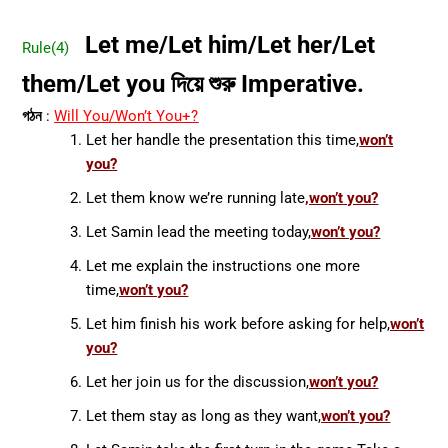
Let me/Let him/Let her/Let
Rule(4)
them/Let you দিয়ে শুরু Imperative.
গঠন
:
Will You/Won’t You+?
Let her handle the presentation this time,
won’t
you?
Let them know we’re running late
,won’t you?
Let Samin lead the meeting today,
won’t you?
Let me explain the instructions one more
time,
won’t you?
Let him finish his work before asking for help,
won’t
you?
Let her join us for the discussion,
won’t you?
Let them stay as long as they want,
won’t you?