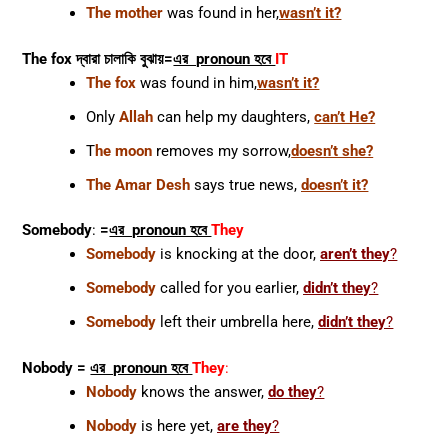
The mother
was found in her,
wasn’t it?
The fox দ্বারা চালাকি বুঝায়=
এর pronoun হবে
IT
The fox
was found in him,
wasn’t it?
Only
Allah
can help my daughters,
can’t He?
T
he moon
removes my sorrow,
doesn’t she?
The Amar Desh
says true news,
doesn’t it?
Somebody
:
=
এর pronoun হবে
They
Somebody
is knocking at the door,
aren’t they
?
Somebody
called for you earlier,
didn’t they
?
Somebody
left their umbrella here,
didn’t they
?
Nobody
=
এর pronoun হবে
They
:
Nobody
knows the answer,
do they
?
Nobody
is here yet,
are they
?