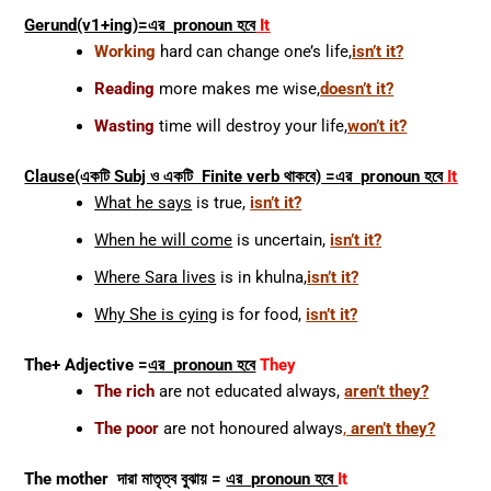
Gerund(v1+ing)=এর pronoun হবে
It
Working
hard can change one’s life,
isn’t it?
Reading
more makes me wise,
doesn’t it?
Wasting
time will destroy your life,
won’t it?
Clause(একটি Subj ও একটি Finite verb থাকবে) =এর pronoun হবে
It
What he says
is true,
isn’t it?
When he will come
is uncertain,
isn’t it?
Where Sara lives
is in khulna,
isn’t it?
Why She is cying
is for food,
isn’t it?
The+ Adjective =
এর pronoun হবে
They
The rich
are not educated always,
aren’t they?
The poor
are not honoured always
,
aren’t they?
The mother দারা মাতৃত্ব বুঝায় =
এর pronoun হবে
It