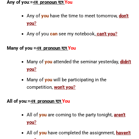
Any of you
:
=
এর pronoun হবে
You
Any of
you
have the time to meet tomorrow,
don’t
you
?
Any of you
can
see my notebook,
can’t you
?
Many of you
=
এর pronoun হবে
You
Many of
you
attended the seminar yesterday,
didn’t
you
?
Many of
you
will be participating in the
competition,
won’t you
?
All of you
:
=
এর pronoun হবে
You
All of
you
are coming to the party tonight,
aren’t
you
?
All of
you
have completed the assignment,
haven’t