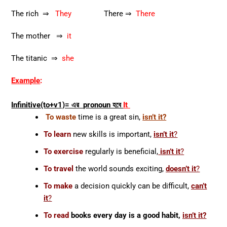
The rich ⇒
They
There ⇒
There
The mother ⇒
it
The titanic ⇒
she
Example
:
Infinitive(to+v1)= এর pronoun হবে
It
To waste
time is a great sin,
isn’t it?
To learn
new skills is important,
isn’t it
?
To exercise
regularly is beneficial,
isn’t it
?
To travel
the world sounds exciting,
doesn’t it
?
To make
a decision quickly can be difficult,
can’t
it
?
To read
books every day is a good habit,
isn’t it?