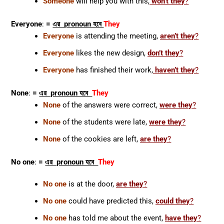
Someone
will help you with this,
won’t they
?
Everyone
:
=
এর pronoun হবে
They
Everyone
is attending the meeting,
aren’t they
?
Everyone
likes the new design,
don’t they
?
Everyone
has finished their work,
haven’t they
?
None
:
=
এর pronoun হবে
They
None
of the answers were correct,
were they
?
None
of the students were late,
were they
?
None
of the cookies are left,
are they
?
No one
:
=
এর pronoun হবে
They
No one
is at the door,
are they
?
No one
could have predicted this,
could they
?
No one
has told me about the event,
have they
?