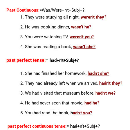
Past Continuous:
=Was/Were
+n’t+Subj+?
They were studying all night,
weren’t they
?
He was cooking dinner,
wasn’t he
?
You were watching TV,
weren’t you
?
She was reading a book,
wasn’t she
?
past perfect tense:
= had
+
n’t+Subj+?
She had finished her homework,
hadn’t she
?
They had already left when we arrived,
hadn’t they
?
We had visited that museum before,
hadn’t we
?
He had never seen that movie,
had he
?
You had read the book,
h
adn’t you
?
past perfect continuous tense:
= had
+n’t+Subj+?