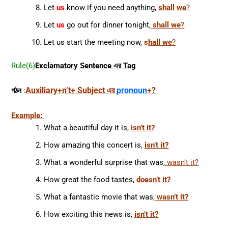
Let
us
know if you need anything,
shall we
?
Let
us
go out for dinner tonight,
shall we
?
Let us start the meeting now,
s
hall we
?
Rule(6)
Exclamatory Sentence
এর Tag
Auxiliary+n’t+ Subject এর
pronoun
+?
গঠন
:
Example:
What a beautiful day it is,
isn’t it?
How amazing this concert is,
isn’t it?
What a wonderful surprise that was,
wasn’t it?
How great the food tastes,
doesn’t it?
What a fantastic movie that was,
wasn’t it?
How exciting this news is,
isn’t it?