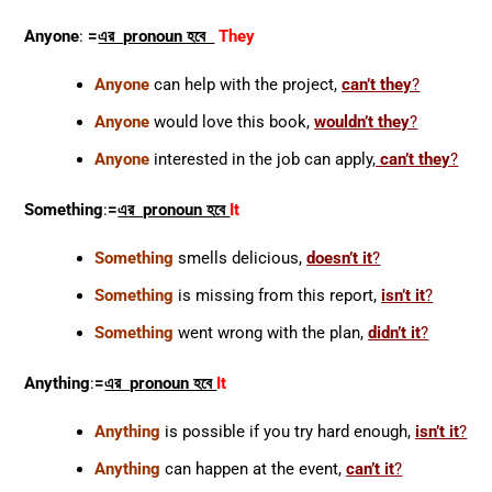
Anyone
:
=
এর pronoun হবে
They
Anyone
can help with the project,
can’t they
?
Anyone
would love this book,
wouldn’t they
?
Anyone
interested in the job can apply,
can’t they
?
Something
:
=
এর pronoun হবে
It
Something
smells delicious,
doesn’t it
?
Something
is missing from this report,
isn’t it
?
Something
went wrong with the plan,
didn’t it
?
Anything
:
=
এর pronoun হবে
It
Anything
is possible if you try hard enough,
isn’t it
?
Anything
can happen at the event,
can’t it
?