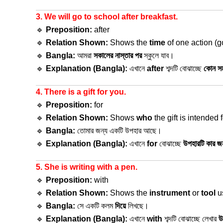
3. We will go to school after breakfast.
🔹
Preposition:
after
🔹
Relation Shown:
Shows the
time
of one action (go
🔹
Bangla:
আমরা
সকালের নাস্তার পর
স্কুলে যাব।
🔹
Explanation (Bangla):
এখানে
after
শব্দটি বোঝাচ্ছে
কোন সম
4. There is a gift for you.
🔹
Preposition:
for
🔹
Relation Shown:
Shows
who
the gift is intended f
🔹
Bangla:
তোমার জন্য একটি উপহার আছে।
🔹
Explanation (Bangla):
এখানে
for
বোঝাচ্ছে
উপহারটি কার জ
5. She is writing with a pen.
🔹
Preposition:
with
🔹
Relation Shown:
Shows the
instrument
or
tool
u
🔹
Bangla:
সে একটি কলম
দিয়ে
লিখছে।
🔹
Explanation (Bangla):
এখানে
with
শব্দটি বোঝাচ্ছে লেখার
উ