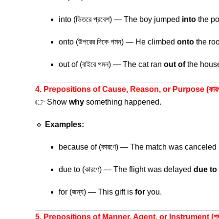
into (ভিতরে প্রবেশ) — The boy jumped
into
the po
onto (উপরের দিকে গমন) — He climbed
onto
the roo
out of (বাইরে গমন) — The cat ran
out of
the hous
4. Prepositions of Cause, Reason, or Purpose (কারণ বা উদ্দ
👉 Show
why
something happened.
🔹
Examples:
because of (কারণে) — The match was canceled
due to (কারণে) — The flight was delayed
due to
for (জন্য) — This gift is
for
you.
5. Prepositions of Manner, Agent, or Instrument (পদ্ধতি, ম