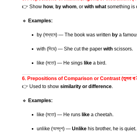
👉 Show
how
,
by whom
, or
with what
something is 
🔹
Examples:
by (মাধ্যমে) — The book was written
by
a famous
with (দিয়ে) — She cut the paper
with
scissors.
like (মতো) — He sings
like
a bird.
6. Prepositions of Comparison or Contrast (তুলনা বা বৈপ
👉 Used to show
similarity or difference
.
🔹
Examples:
like (মতো) — He runs
like
a cheetah.
unlike (অসদৃশ) —
Unlike
his brother, he is quiet.