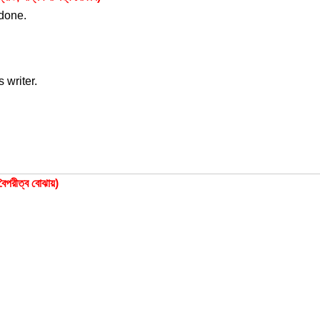
done.
 writer.
রীত্ব বোঝায়)