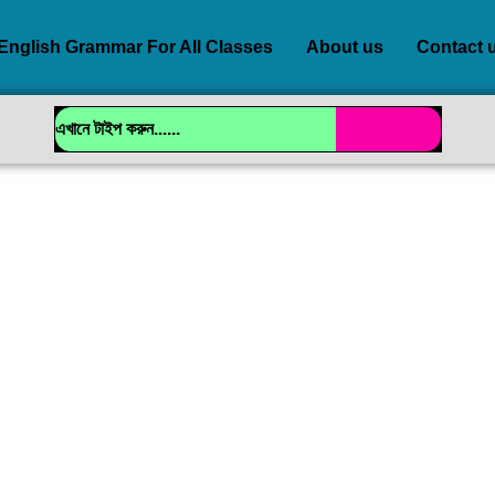
English Grammar For All Classes
About us
Contact 