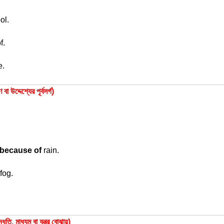
ol.
f.
e.
েশ্যের পূর্বসর্গ)
because of
rain.
fog.
াধ্যম বা যন্ত্র বোঝায়)