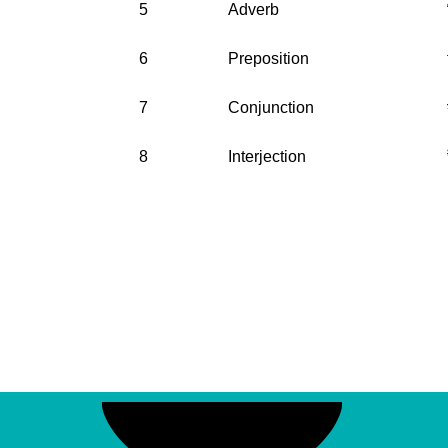
5
Adverb
6
Preposition
7
Conjunction
8
Interjection