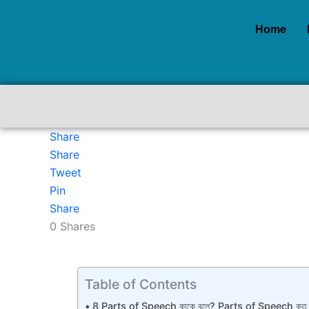
Skip
to
Home
content
Share
Share
Tweet
Pin
Share
0
Shares
Table of Contents
8 Parts of Speech কাকে বলে? Parts of Speech কত প্