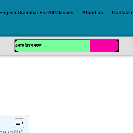
English Grammar For All Classes
About us
Contact 
রকার ও কিকি?