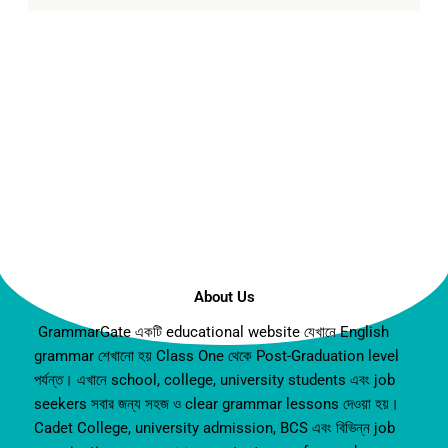
About Us
GrammarGate একটি educational website যেখানে English
grammar শেখানো হয় Class One থেকে Post-Graduation level
পর্যন্ত। এখানে school, college, university students এবং job
seekers সবার জন্য সহজ ও clear grammar lessons দেওয়া হয়।
Cadet College, university admission, BCS এবং বিভিন্ন job