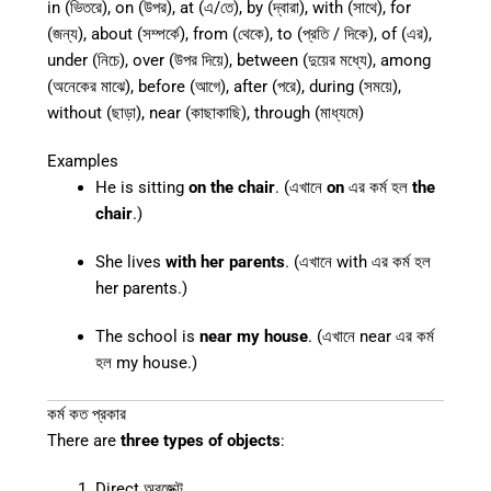
in (ভিতরে), on (উপর), at (এ/তে), by (দ্বারা), with (সাথে), for
(জন্য), about (সম্পর্কে), from (থেকে), to (প্রতি / দিকে), of (এর),
under (নিচে), over (উপর দিয়ে), between (দুয়ের মধ্যে), among
(অনেকের মাঝে), before (আগে), after (পরে), during (সময়ে),
without (ছাড়া), near (কাছাকাছি), through (মাধ্যমে)
Examples
He is sitting
on the chair
. (এখানে
on
এর কর্ম হল
the
chair
.)
She lives
with her parents
. (এখানে with
এর কর্ম হল
her parents.)
The school is
near my house
. (এখানে near
এর কর্ম
হল my house.)
কর্ম কত প্রকার
There are
three types of objects
:
Direct অবজেক্ট