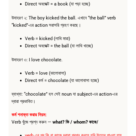
Direct অবজেক্ট = a book (যা পড়া হচ্ছে)
উদাহরণ ২: The boy kicked the ball. এখানে “the ball” verb
“kicked”-এর action সরাসরি গ্রহণ করছে।
Verb = kicked (লাথি মারা)
Direct অবজেক্ট = the ball (যা লাথি খাচ্ছে)
উদাহরণ ৩: I love chocolate.
Verb = love (ভালোবাসা)
Direct কর্ম = chocolate (যা ভালোবাসা হচ্ছে)
ব্যাখ্যা: “chocolate” হল সেই noun যা subject-এর action-এর
দ্বারা প্রভাবিত।
কর্ম শনাক্ত করার নিয়ম:
Verb খুঁজে প্রশ্ন করুন —
what? কি / whom? কাকে/
verb এর পর কি বা কাকে দ্বারা প্রশ্ন করলে যদি উত্তর পাওয়া যায়