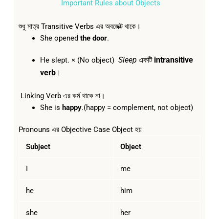
Important Rules about Objects
শুধু মাত্র Transitive Verbs এর অবজেক্ট থাকে।
She opened
the door
.
Sleep
একটি
intransitive
He slept. × (No object)
verb
।
Linking Verb এর কর্ম থাকে না।
She is
happy
.(happy = complement, not object)
Pronouns এর Objective Case Object হয়
Subject
Object
I
me
he
him
she
her