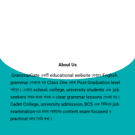
About Us
GrammarGate একটি educational website যেখানে English
grammar শেখানো হয় Class One থেকে Post-Graduation level
পর্যন্ত। এখানে school, college, university students এবং job
seekers সবার জন্য সহজ ও clear grammar lessons দেওয়া হয়।
Cadet College, university admission, BCS এবং বিভিন্ন job
examination-এর জন্য আমাদের content exam-focused ও
practical ভাবে তৈরি করা।