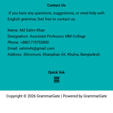
Contact Us
If you have any questions, suggestions, or need help with
English grammar, feel free to contact us.
Name: Md Salim Khan
Designation: Assistant Professor, MM College
Phone: +8801710752800
Email: selimvhi@gmail.com
Address: Shiromoni, Khanjahan Ali, Khulna, Bangladesh
Quick link
Menu
Copyright © 2026 GrammarGate | Powered by GrammarGate